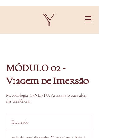
MÓDULO 02 -
Viagem de Imersão
Metodologia YANKATU: Artesanato para além
das tendências
Encerrado
E
n
c
Vale do Jequitinhonha, Minas Gerais, Brasil