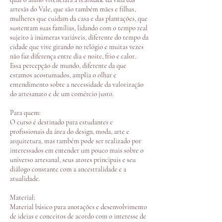
artesãs do Vale, que são também mães e filhas,
mulheres que cuidam da casa e das plantações, que
sustentam suas famílias, lidando com o tempo real
sujeito à inúmeras variáveis, diferente do tempo da
cidade que vive girando no relógio e muitas vezes
não faz diferença entre dia e noite, frio e calor.
Essa percepção de mundo, diferente da que
estamos acostumados, amplia o olhar e
entendimento sobre a necessidade da valorização
do artesanato e de um comércio justo.
Para quem:
O curso é destinado para estudantes e
profissionais da área do design, moda, arte e
arquitetura, mas também pode ser realizado por
interessados em entender um pouco mais sobre o
universo artesanal, seus atores principais e seu
diálogo constante com a ancestralidade e a
atualidade.
Material:
Material básico para anotações e desenvolvimento
de ideias e conceitos de acordo com o interesse de