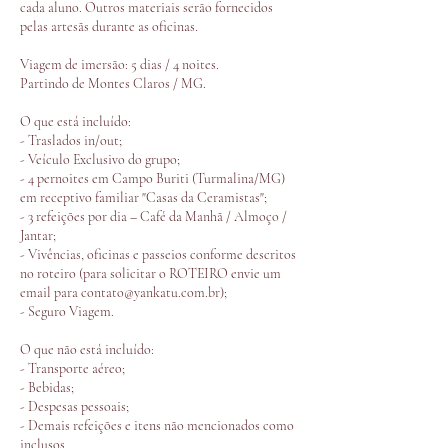
cada aluno. Outros materiais serão fornecidos
pelas artesãs durante as oficinas.
Viagem de imersão: 5 dias / 4 noites.
Partindo de Montes Claros / MG.
O que está incluído:
- Traslados in/out;
- Veículo Exclusivo do grupo;
- 4 pernoites em Campo Buriti (Turmalina/MG)
em receptivo familiar "Casas da Ceramistas";
- 3 refeições por dia – Café da Manhã / Almoço /
Jantar;
- Vivências, oficinas e passeios conforme descritos
no roteiro (para solicitar o ROTEIRO envie um
email para contato@yankatu.com.br);
- Seguro Viagem.
O que não está incluído:
- Transporte aéreo;
- Bebidas;
- Despesas pessoais;
- Demais refeições e itens não mencionados como
inclusos.