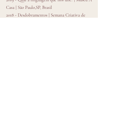
Casa | São Paulo,SP, Brasil
2018 - Desdobramentos | Semana Criativa de
Tiradentes | Tiradentes, MG, Brasil
2018 - Design Feito à Mão | Centro
Universitário Belas Artes | São Paulo, SP, Brasil
2018 - Design e Artesanato | Casa Fiat de
Cultura Mostra 100% Minas | Belo Horizonte,
MG, Brasil
2018 - Semana Criativa de Tiradentes |
CASACOR Minas | Belo Horizonte, MG, Brasil
2018 - Design Beyond Aesthetics | Usagi Gallery
| NYC x Design | Nova Iorque, NY, EUA
2017 - Semana Criativa de Tiradentes | Centro
Cultural Yves Alves | Tiradentes, MG, Brasil
2016 - Fio da Meada | Escola Panamericana de
Arte | São Paulo, SP, Brasil